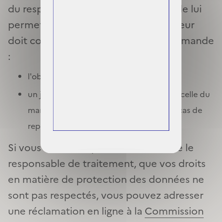
du responsable de traitement. Afin de lui
permettre d’y donner suite, l’Utilisateur
doit communiquer à l’appui de sa demande
:
l'objet de la demande (droit concerné) ;
un justificatif de votre identité et/ou de celle du
mandataire que vous auriez désigné en cas de
représentation.
Si vous estimez, après avoir contacté le
responsable de traitement, que vos droits
en matière de protection des données ne
sont pas respectés, vous pouvez adresser
une réclamation en ligne à la
Commission