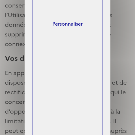
conservées tant que le compte de
l’Utilisateur est actif. Le compte et les
données personnelles associées sont
Personnaliser
supprimées 18 mois après la dernière
connexion de l’Utilisateur.
Vos droits
En application du RGPD, l’Utilisateur
dispose d’un droit d’accès (article 15) et de
rectification (article 16) des données qui le
concernent, ainsi que d’un droit
d’opposition (article 21) et d’un droit à la
limitation des traitements (article 18). Il
peut exercer ces droits
par courriel
auprès