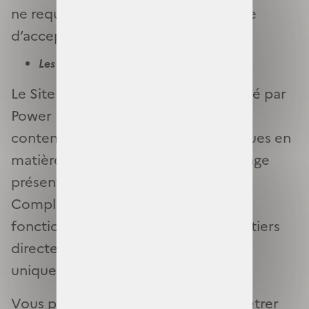
ne requièrent donc pas de procédure
d’acceptation.
Les cookies de tiers
Le Site s’appuie sur le service proposé par
Power BI pour vous fournir certains
contenus et fonctionnalités spécifiques en
matière de datavisualisation sur la page
présentant les chiffres clés de la
Complémentaire santé solidaire. Ces
fonctionnalités utilisent des cookies tiers
directement déposés par ce service,
uniquement si vous les acceptez.
Vous pouvez à tout moment paramétrer