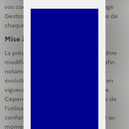
vos cookies en vous rendant sur la page
Gestion des cookies accessible en bas de
chaque page du site.
Mise à jour de la charte
La présente charte des cookies peut être
modifiée, complétée ou mise à jour afin
notamment de se conformer à toute
évolution des dispositions juridiques en
vigueur, jurisprudentielle et technique.
Cependant, les données personnelles de
l’utilisateur seront toujours traitées
conformément à la charte en vigueur au
moment de leur collecte, sauf si une