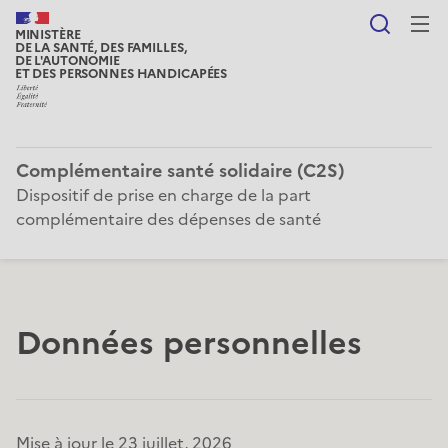
Reche
MINISTÈRE
DE LA SANTÉ, DES FAMILLES,
DE L'AUTONOMIE
ET DES PERSONNES HANDICAPÉES
Complémentaire santé solidaire (C2S)
Dispositif de prise en charge de la part
complémentaire des dépenses de santé
Données personnelles
Mise à jour le
23 juillet, 2026