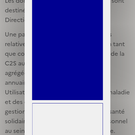
Les données personnelles collectées sont
destinées aux agents habilités de la
Direction de la sécurité sociale.
Une partie des données personnelles
relatives aux Utilisateurs identifiés en tant
que contact référent pour la gestion de la
C2S au sein de leur organisme sont
agrégées au sein d’un annuaire. Cet
annuaire est mis à disposition des
Utilisateurs des caisses d’assurance maladie
et des organismes complémentaires
gestionnaires de la complémentaire santé
solidaire disposant d’un compte personnel
au sein de l’espace Partenaires du Site.