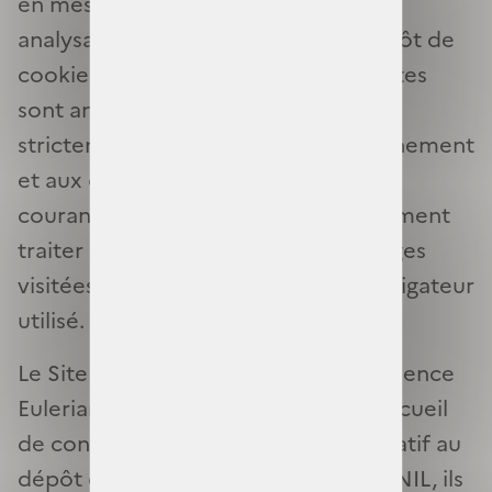
en mesurant l’audience du site et en
analysant votre navigation via le dépôt de
cookies. Les statistiques ainsi produites
sont anonymes. Ces cookies sont
strictement nécessaires au fonctionnement
et aux opérations d'administration
courantes du site et peuvent notamment
traiter des données relatives aux pages
visitées, à la durée des visites, au navigateur
utilisé.
Le Site utilise l’outil de mesure d’audience
Eulerian. Cet outil est dispensé du recueil
de consentement de l’internaute relatif au
dépôt des cookies analytics par la CNIL, ils