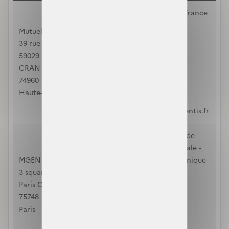
MFU - Mutuelle de France
Unie
Mutuelle de France Unie
28 rue Schœlcher
39 rue du Jourdil - CS
Le Lamentin
59029
97232
CRAN GEVRIER
Martinique
74960
0596704933
Haute-Savoie
mutuelles-de-
france@mutuelles-entis.fr
Mutuelle Générale de
l'Education Nationale -
MGEN
Section de la Martinique
3 square Max-Hymans
Quartier Acajou
Paris Cedex 15
LE LAMENTIN
75748
97282
Paris
Martinique
3676