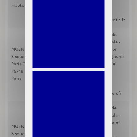
Haute-Savoie
0594358392
mutuelles-de-
france@mutuelles-entis.fr
Mutuelle Générale de
l'Education Nationale -
MGEN
Section de la Réunion
3 square Max-Hymans
121 boulevard Jean Jaurès
Paris Cedex 15
SAINT DENIS CEDEX
75748
97404
Paris
La Réunion
3676
monconseiller@mgen.fr
Mutuelle Générale de
l'Education Nationale -
Espace Mutuel de Saint-
MGEN
Pierre
3 square Max-Hymans