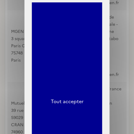
monconseiller@mgen.fr
Mutuelle Générale de
l'Education Nationale -
MGEN
Section de la Guyane
3 square Max-Hymans
2844 route de Montabo
Paris Cedex 15
CAYENNE
75748
97300
Paris
Guyane
3676
monconseiller@mgen.fr
MFU - Mutuelle de France
Unie
Tout accepter
Mutuelle de France Unie
23 Boulevard Nelson
39 rue du Jourdil - CS
MANDELA
59029
Cayenne
CRAN GEVRIER
97300
74960
Guyane