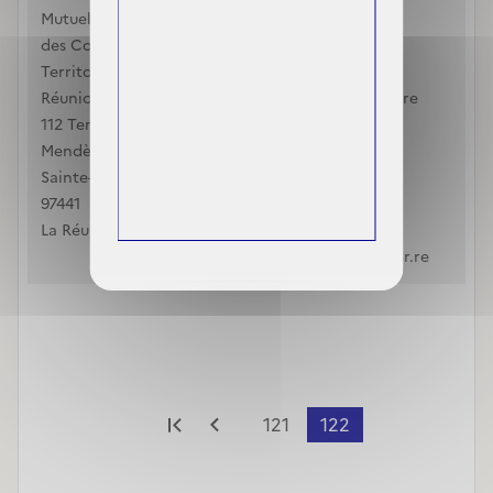
Mutuelle du Personnel
des Collectivités
des Collectivités
Territoriales de la
Territoriales de la
Réunion (M.P.C.T.R)
Réunion (M.P.C.T.R)
112 Ter Avenue Pierre
112 Ter Avenue Pierre
Mendès France
Mendès France
Sainte-Suzanne
Sainte-Suzanne
97441
97441
La Réunion
La Réunion
0262522056
cmu@mutuelles-umr.re
Première page
Page précédente
121
122