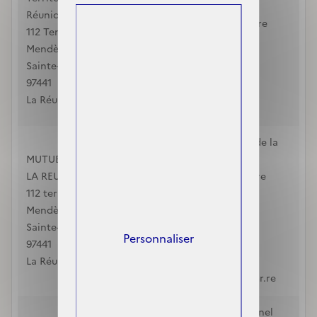
Réunion MPCTR
Réunion (M.P.C.T.R)
112 Ter avenue Pierre
112 Ter Avenue Pierre
Mendès France
Mendès France
Sainte-Suzanne
Sainte-Suzanne
97441
97441
La Réunion
La Réunion
0262522056
Mutuelle familiale de la
MUTUELLE FAMILIALE DE
Réunion
LA REUNION
112 ter avenue Pierre
112 ter avenue Pierre
Mendès France
Mendès France
Sainte-Suzanne
Sainte-Suzanne
97441
Personnaliser
97441
La Réunion
La Réunion
0262522056
cmu@mutuelles-umr.re
Mutuelle du Personnel