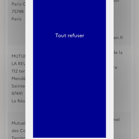
65 rue du père Favron
Paris Cedex 15
Saint Pierre
75748
97410
Paris
La Réunion
3676
Tout refuser
monconseiller@mgen.fr
Mutuelle Familiale de la
MUTUELLE FAMILIALE DE
Réunion
LA REUNION
112 Ter avenue Pierre
112 ter avenue Pierre
Mendès France
Mendès France
Sainte-Suzanne
Sainte-Suzanne
97441
97441
La Réunion
La Réunion
0262522056
Mutuelle du Personnel
Mutuelle du Personnel
des Collectivités
des Collectivités
Territoriales de la
Territoriales de la